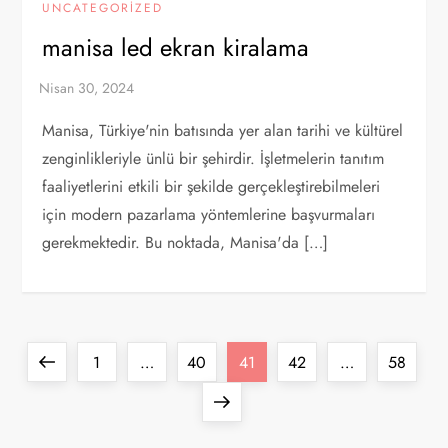
UNCATEGORIZED
manisa led ekran kiralama
Manisa, Türkiye'nin batısında yer alan tarihi ve kültürel
zenginlikleriyle ünlü bir şehirdir. İşletmelerin tanıtım
faaliyetlerini etkili bir şekilde gerçekleştirebilmeleri
için modern pazarlama yöntemlerine başvurmaları
gerekmektedir. Bu noktada, Manisa'da […]
Y
Previous
Page
Page
Page
Page
Page
1
…
40
41
42
…
58
a
page
Next
page