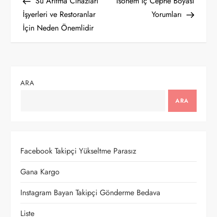
Post
Post
Su Arıtma Cihazları
Isonem Iç Cephe Boyası
a
İşyerleri ve Restoranlar
Yorumları
İçin Neden Önemlidir
z
ı
g
ARA
e
ARA
z
i
Facebook Takipçi Yükseltme Parasız
n
Gana Kargo
m
Instagram Bayan Takipçi Gönderme Bedava
Liste