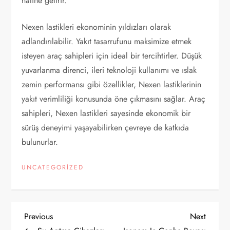
haline getirir.
Nexen lastikleri ekonominin yıldızları olarak
adlandırılabilir. Yakıt tasarrufunu maksimize etmek
isteyen araç sahipleri için ideal bir tercihtirler. Düşük
yuvarlanma direnci, ileri teknoloji kullanımı ve ıslak
zemin performansı gibi özellikler, Nexen lastiklerinin
yakıt verimliliği konusunda öne çıkmasını sağlar. Araç
sahipleri, Nexen lastikleri sayesinde ekonomik bir
sürüş deneyimi yaşayabilirken çevreye de katkıda
bulunurlar.
UNCATEGORIZED
Y
Previous
Next
Previous
Next