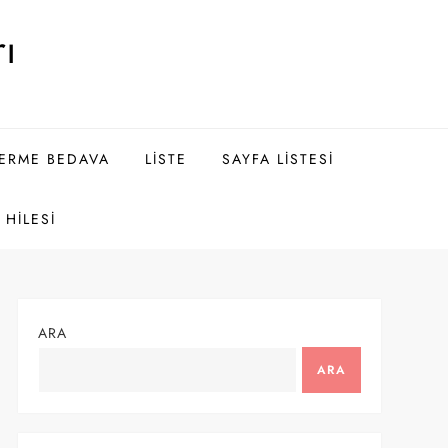
ı
DERME BEDAVA
LISTE
SAYFA LISTESI
HILESI
ARA
ARA