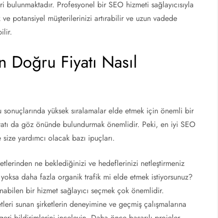
ri bulunmaktadır. Profesyonel bir SEO hizmeti sağlayıcısıyla
k ve potansiyel müşterilerinizi artırabilir ve uzun vadede
lir.
n Doğru Fiyatı Nasıl
u sonuçlarında yüksek sıralamalar elde etmek için önemli bir
yatı da göz önünde bulundurmak önemlidir. Peki, en iyi SEO
te size yardımcı olacak bazı ipuçları.
etlerinden ne beklediğinizi ve hedeflerinizi netleştirmeniz
z yoksa daha fazla organik trafik mi elde etmek istiyorsunuz?
sunabilen bir hizmet sağlayıcı seçmek çok önemlidir.
eri sunan şirketlerin deneyimine ve geçmiş çalışmalarına
geri bildirimlerini inceleyin. Daha önce başarılı projeler