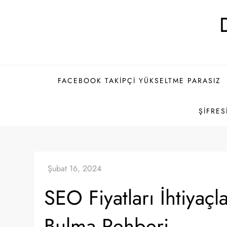
Skip
to
content
FACEBOOK TAKIPÇI YÜKSELTME PARASIZ
ŞIFRES
SEO Fiyatları İhtiyaç
Bulma Rehberi