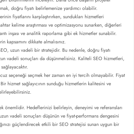
ışmak, doğru fiyatı belirlemenize yardımcı olabilir.
in fiyatlarını karşılaştırırken, sundukları hizmetleri
ahtar kelime araştırması ve optimizasyonu sunarken, diğerleri
antı inşası ve analitik raporlama gibi ek hizmetler sunabilir.
rin kapsamını dikkate almalısınız.
 uzun vadeli bir stratejidir. Bu nedenle, doğru fiyatı
un vadeli sonuçları da düşünmelisiniz. Kaliteli SEO hizmetleri,
 sağlayacaktır.
cuz seçeneği seçmek her zaman en iyi tercih olmayabilir. Fiyat
r hizmet sağlayıcının sunduğu hizmetlerin kalitesini ve
irleyebilirsiniz.
k önemlidir. Hedeflerinizi belirleyin, deneyimi ve referansları
uzun vadeli sonuçları düşünün ve fiyat-performans dengesini
ğınızı güçlendirecek etkili bir SEO stratejisi sunan uygun bir