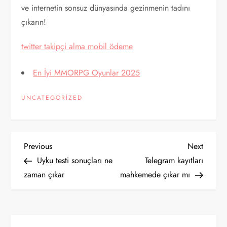
ve internetin sonsuz dünyasında gezinmenin tadını
çıkarın!
twitter takipçi alma mobil ödeme
En İyi MMORPG Oyunlar 2025
UNCATEGORIZED
Y
Previous
Next
Previous
Next
Post
Post
Uyku testi sonuçları ne
Telegram kayıtları
a
zaman çıkar
mahkemede çıkar mı
z
ı