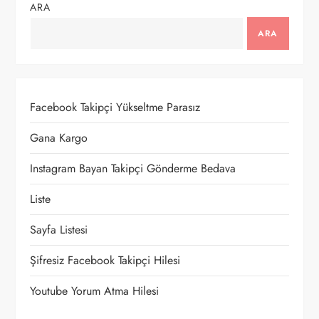
ARA
g
ARA
e
z
Facebook Takipçi Yükseltme Parasız
i
Gana Kargo
n
Instagram Bayan Takipçi Gönderme Bedava
m
Liste
e
Sayfa Listesi
s
Şifresiz Facebook Takipçi Hilesi
i
Youtube Yorum Atma Hilesi