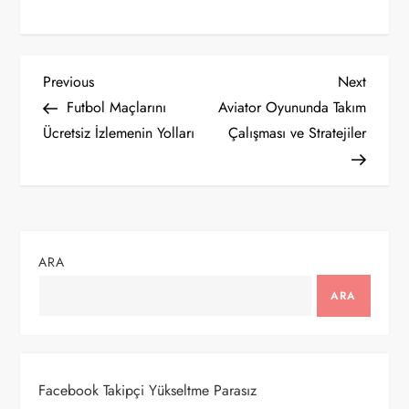
Y
Previous
Next
Previous
Next
Post
Post
Futbol Maçlarını
Aviator Oyununda Takım
a
Ücretsiz İzlemenin Yolları
Çalışması ve Stratejiler
z
ı
g
ARA
e
ARA
z
i
Facebook Takipçi Yükseltme Parasız