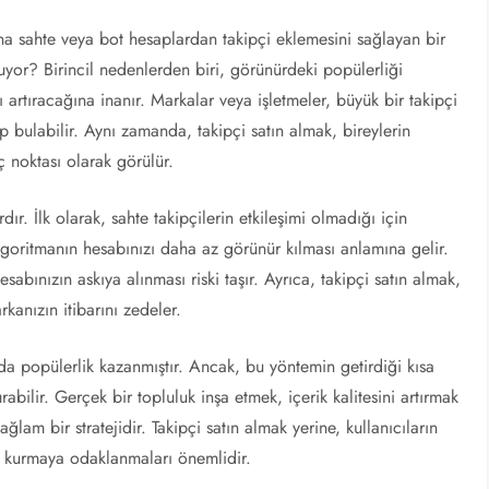
rına sahte veya bot hesaplardan takipçi eklemesini sağlayan bir
yor? Birincil nedenlerden biri, görünürdeki popülerliği
ını artıracağına inanır. Markalar veya işletmeler, büyük bir takipçi
zip bulabilir. Aynı zamanda, takipçi satın almak, bireylerin
ç noktası olarak görülür.
ır. İlk olarak, sahte takipçilerin etkileşimi olmadığı için
lgoritmanın hesabınızı daha az görünür kılması anlamına gelir.
esabınızın askıya alınması riski taşır. Ayrıca, takipçi satın almak,
anızın itibarını zedeler.
ında popülerlik kazanmıştır. Ancak, bu yöntemin getirdiği kısa
bilir. Gerçek bir topluluk inşa etmek, içerik kalitesini artırmak
lam bir stratejidir. Takipçi satın almak yerine, kullanıcıların
tı kurmaya odaklanmaları önemlidir.