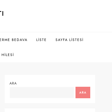
ı
DERME BEDAVA
LISTE
SAYFA LISTESI
HILESI
ARA
ARA