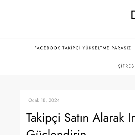
Skip
to
content
FACEBOOK TAKIPÇI YÜKSELTME PARASIZ
ŞIFRES
Takipçi Satın Alarak I
Güçlendirin