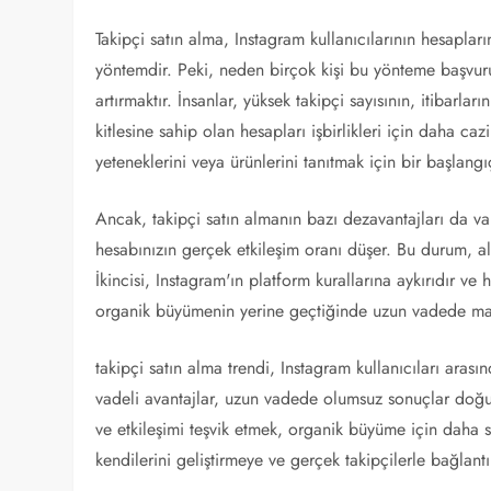
Takipçi satın alma, Instagram kullanıcılarının hesapla
yöntemdir. Peki, neden birçok kişi bu yönteme başvuru
artırmaktır. İnsanlar, yüksek takipçi sayısının, itibarlar
kitlesine sahip olan hesapları işbirlikleri için daha ca
yeteneklerini veya ürünlerini tanıtmak için bir başlangı
Ancak, takipçi satın almanın bazı dezavantajları da vard
hesabınızın gerçek etkileşim oranı düşer. Bu durum, a
İkincisi, Instagram'ın platform kurallarına aykırıdır ve h
organik büyümenin yerine geçtiğinde uzun vadede mark
takipçi satın alma trendi, Instagram kullanıcıları aras
vadeli avantajlar, uzun vadede olumsuz sonuçlar doğura
ve etkileşimi teşvik etmek, organik büyüme için daha sağ
kendilerini geliştirmeye ve gerçek takipçilerle bağlan