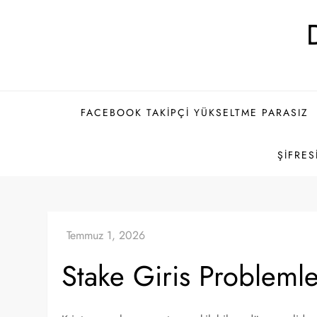
Skip
to
content
FACEBOOK TAKIPÇI YÜKSELTME PARASIZ
ŞIFRES
Stake Giris Probleml