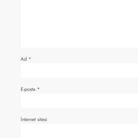
n
m
e
s
Ad
*
i
E-posta
*
İnternet sitesi