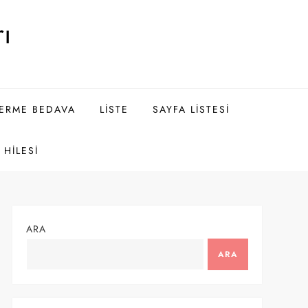
ı
DERME BEDAVA
LISTE
SAYFA LISTESI
HILESI
ARA
ARA