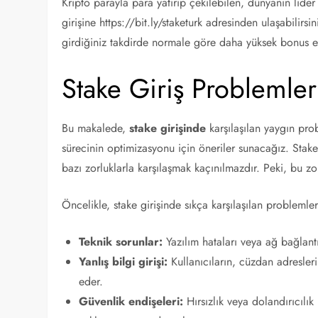
Kripto parayla para yatırıp çekilebilen, dünyanın lide
girişine https://bit.ly/staketurk adresinden ulaşabil
girdiğiniz takdirde normale göre daha yüksek bonus el
Stake Giriş Problemle
Bu makalede,
stake girişinde
karşılaşılan yaygın prob
sürecinin optimizasyonu için öneriler sunacağız. Stake,
bazı zorluklarla karşılaşmak kaçınılmazdır. Peki, bu zor
Öncelikle, stake girişinde sıkça karşılaşılan problemler
Teknik sorunlar:
Yazılım hataları veya ağ bağlantıs
Yanlış bilgi girişi:
Kullanıcıların, cüzdan adreslerin
eder.
Güvenlik endişeleri:
Hırsızlık veya dolandırıcılık