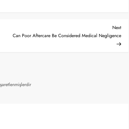
Nex
Next
Post
Can Poor Aftercare Be Considered Medical Negligence
işaretlenmişlerdir