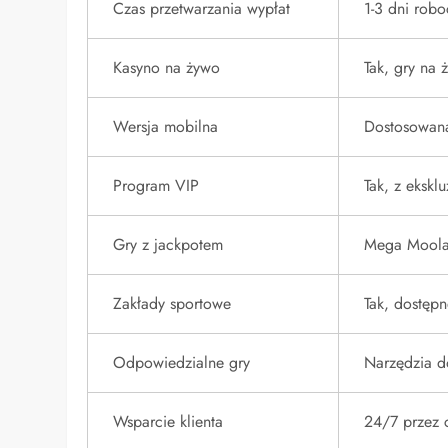
Czas przetwarzania wypłat
1-3 dni rob
Kasyno na żywo
Tak, gry na
Wersja mobilna
Dostosowana
Program VIP
Tak, z eksk
Gry z jackpotem
Mega Moolah
Zakłady sportowe
Tak, dostęp
Odpowiedzialne gry
Narzędzia do
Wsparcie klienta
24/7 przez 