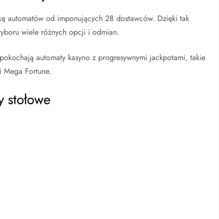
nkę automatów od imponujących 28 dostawców. Dzięki tak
yboru wiele różnych opcji i odmian.
pokochają automaty kasyno z progresywnymi jackpotami, takie
i Mega Fortune.
y stołowe