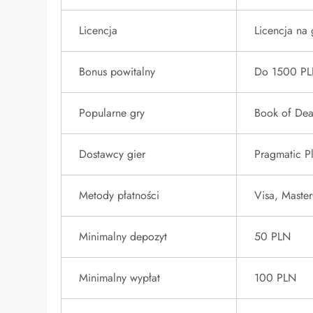
Licencja
Licencja na
Bonus powitalny
Do 1500 PL
Popularne gry
Book of Dea
Dostawcy gier
Pragmatic P
Metody płatności
Visa, Master
Minimalny depozyt
50 PLN
Minimalny wypłat
100 PLN