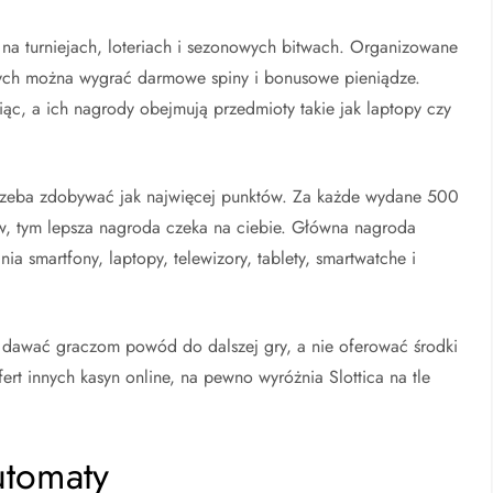
 na turniejach, loteriach i sezonowych bitwach. Organizowane
tórych można wygrać darmowe spiny i bonusowe pieniądze.
siąc, a ich nagrody obejmują przedmioty takie jak laptopy czy
trzeba zdobywać jak najwięcej punktów. Za każde wydane 500
erów, tym lepsza nagroda czeka na ciebie. Główna nagroda
a smartfony, laptopy, telewizory, tablety, smartwatche i
 dawać graczom powód do dalszej gry, a nie oferować środki
rt innych kasyn online, na pewno wyróżnia Slottica na tle
tomaty