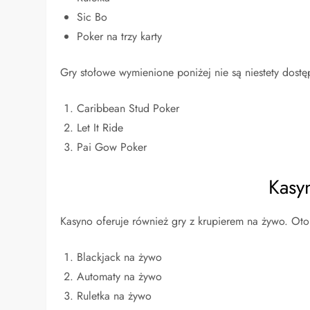
Sic Bo
Poker na trzy karty
Gry stołowe wymienione poniżej nie są niestety dostę
Caribbean Stud Poker
Let It Ride
Pai Gow Poker
Kasy
Kasyno oferuje również gry z krupierem na żywo. Oto
Blackjack na żywo
Automaty na żywo
Ruletka na żywo