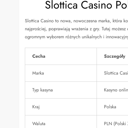
Slottica Casino Po
Slottica Casino to nowa, nowoczesna marka, która ko
najprościej, poprawiają wrażenia z gry. Tutaj możesz
ogromnym wyborem różnych unikalnych i innowacyjny
Cecha
Szczegóły
Marka
Slottica Cas
Typ kasyna
Kasyno onli
Kraj
Polska
Waluta
PLN (Polski 