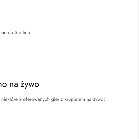
pne na Slottica.
no na żywo
 niektóre z oferowanych gier z krupierem na żywo: