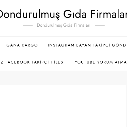
Dondurulmuş Gıda Firmalar
Dondurulmuş Gıda Firmaları
GANA KARGO
INSTAGRAM BAYAN TAKIPÇI GÖN
IZ FACEBOOK TAKIPÇI HILESI
YOUTUBE YORUM ATMA 