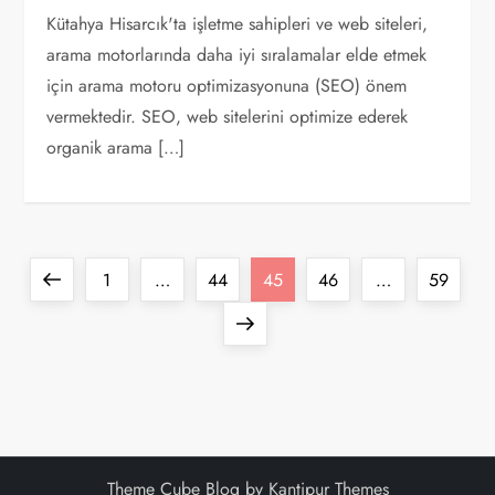
Kütahya Hisarcık'ta işletme sahipleri ve web siteleri,
arama motorlarında daha iyi sıralamalar elde etmek
için arama motoru optimizasyonuna (SEO) önem
vermektedir. SEO, web sitelerini optimize ederek
organik arama […]
Y
Previous
Page
Page
Page
Page
Page
1
…
44
45
46
…
59
a
page
Next
page
z
ı
s
Theme Cube Blog by
Kantipur Themes