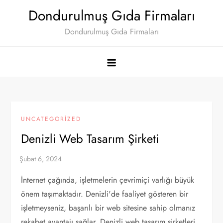
Skip
Dondurulmuş Gıda Firmaları
to
Dondurulmuş Gıda Firmaları
content
UNCATEGORIZED
Denizli Web Tasarım Şirketi
İnternet çağında, işletmelerin çevrimiçi varlığı büyük
önem taşımaktadır. Denizli'de faaliyet gösteren bir
işletmeyseniz, başarılı bir web sitesine sahip olmanız
rekabet avantajı sağlar. Denizli web tasarım şirketleri,