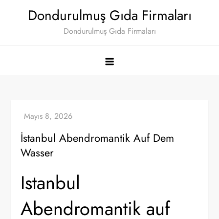
Skip
Dondurulmuş Gıda Firmaları
to
Dondurulmuş Gıda Firmaları
content
İstanbul Abendromantik Auf Dem
Wasser
Istanbul
Abendromantik auf