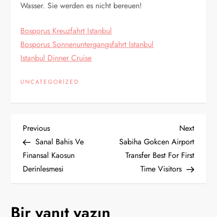
Wasser. Sie werden es nicht bereuen!
Bosporus Kreuzfahrt Istanbul
Bosporus Sonnenuntergangsfahrt Istanbul
Istanbul Dinner Cruise
UNCATEGORIZED
Y
Previous
Next
Previous
Next
Post
Post
Sanal Bahis Ve
Sabiha Gokcen Airport
a
Finansal Kaosun
Transfer Best For First
Derinlesmesi
Time Visitors
z
ı
Bir yanıt yazın