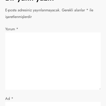
g
E-posta adresiniz yayınlanmayacak.
Gerekli alanlar
*
ile
e
işaretlenmişlerdir
z
Yorum
*
i
n
m
e
s
i
Ad
*