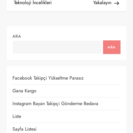
Teknoloji İncelikleri
Yakalayın
z
ı
g
ARA
e
ARA
z
i
Facebook Takipçi Yükseltme Parasız
n
Gana Kargo
m
Instagram Bayan Takipçi Gönderme Bedava
e
Liste
Sayfa Listesi