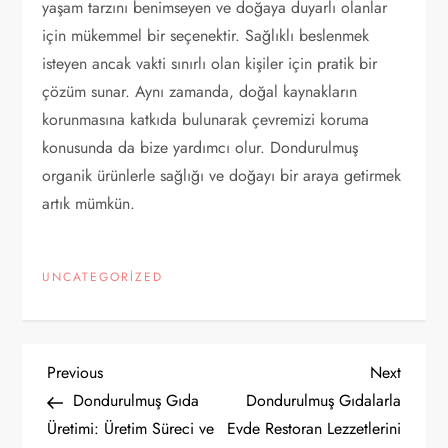
yaşam tarzını benimseyen ve doğaya duyarlı olanlar
için mükemmel bir seçenektir. Sağlıklı beslenmek
isteyen ancak vakti sınırlı olan kişiler için pratik bir
çözüm sunar. Aynı zamanda, doğal kaynakların
korunmasına katkıda bulunarak çevremizi koruma
konusunda da bize yardımcı olur. Dondurulmuş
organik ürünlerle sağlığı ve doğayı bir araya getirmek
artık mümkün.
UNCATEGORIZED
Y
Previous
Next
Previous
Next
Post
Post
Dondurulmuş Gıda
Dondurulmuş Gıdalarla
a
Üretimi: Üretim Süreci ve
Evde Restoran Lezzetlerini