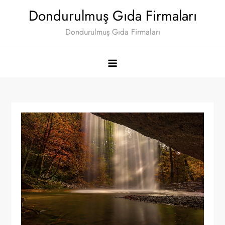
Skip
Dondurulmuş Gıda Firmaları
to
Dondurulmuş Gıda Firmaları
content