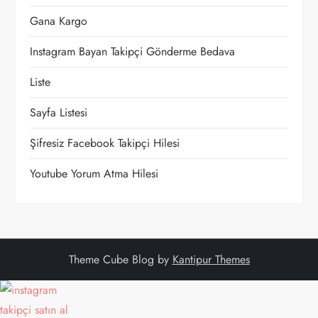
n
Gana Kargo
m
Instagram Bayan Takipçi Gönderme Bedava
e
Liste
s
Sayfa Listesi
i
Şifresiz Facebook Takipçi Hilesi
Youtube Yorum Atma Hilesi
Theme Cube Blog by
Kantipur Themes