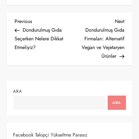
Y
Previous
Next
Previous
Next
Post
Post
Dondurulmuş Gıda
Dondurulmuş Gıda
a
Seçerken Nelere Dikkat
Firmaları: Alternatif
Etmeliyiz?
Vegan ve Vejetaryen
z
Ürünler
ı
g
ARA
e
ARA
z
i
Facebook Takipçi Yükseltme Parasız