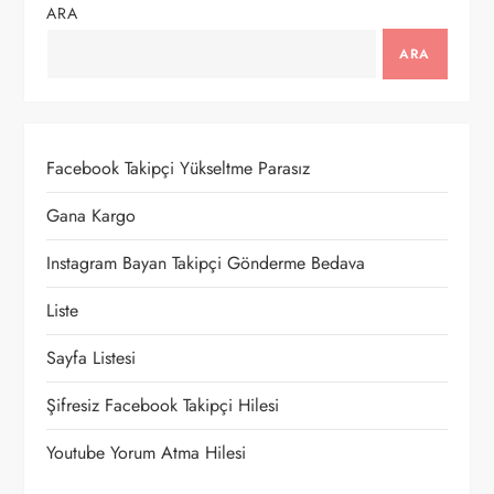
ARA
e
ARA
z
i
Facebook Takipçi Yükseltme Parasız
n
Gana Kargo
m
Instagram Bayan Takipçi Gönderme Bedava
e
Liste
s
Sayfa Listesi
i
Şifresiz Facebook Takipçi Hilesi
Youtube Yorum Atma Hilesi