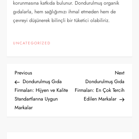
korunmasına katkıda bulunur. Dondurulmuş organik
gıdalarla, hem sağlığımızı ihmal etmeden hem de
çevreyi düşünerek bilinçli bir tüketici olabiliriz.
UNCATEGORIZED
Y
Previous
Next
Previous
Next
Post
Post
Dondurulmuş Gıda
Dondurulmuş Gıda
a
Firmaları: Hijyen ve Kalite
Firmaları: En Çok Tercih
Standartlarına Uygun
Edilen Markalar
z
Markalar
ı
g