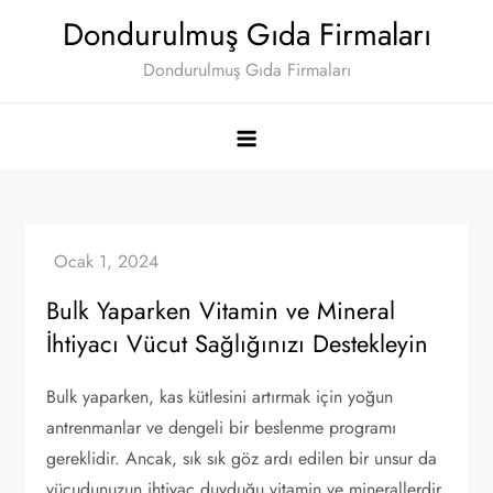
Skip
Dondurulmuş Gıda Firmaları
to
Dondurulmuş Gıda Firmaları
content
Bulk Yaparken Vitamin ve Mineral
İhtiyacı Vücut Sağlığınızı Destekleyin
Bulk yaparken, kas kütlesini artırmak için yoğun
antrenmanlar ve dengeli bir beslenme programı
gereklidir. Ancak, sık sık göz ardı edilen bir unsur da
vücudunuzun ihtiyaç duyduğu vitamin ve minerallerdir.