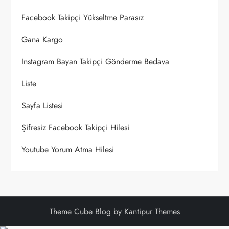
i
Facebook Takipçi Yükseltme Parasız
n
Gana Kargo
m
Instagram Bayan Takipçi Gönderme Bedava
e
Liste
Sayfa Listesi
s
Şifresiz Facebook Takipçi Hilesi
i
Youtube Yorum Atma Hilesi
Theme Cube Blog by
Kantipur Themes