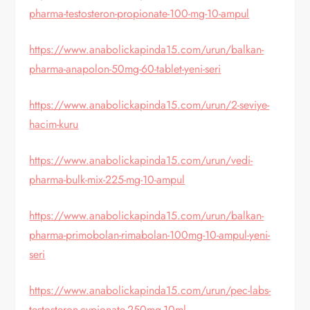
pharma-testosteron-propionate-100-mg-10-ampul
https://www.anabolickapinda15.com/urun/balkan-
pharma-anapolon-50mg-60-tablet-yeni-seri
https://www.anabolickapinda15.com/urun/2-seviye-
hacim-kuru
https://www.anabolickapinda15.com/urun/vedi-
pharma-bulk-mix-225-mg-10-ampul
https://www.anabolickapinda15.com/urun/balkan-
pharma-primobolan-rimabolan-100mg-10-ampul-yeni-
seri
https://www.anabolickapinda15.com/urun/pec-labs-
testosteron-cypionate-250mg-10ml