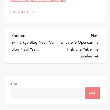
UNCATEGORIZED
Y
Previous
Next
Previous
Next
Post
Post
Türkçe Blog Nedir Ve
E-ticarette Opencart İle
a
Blog Nasıl Yazılır
Hızlı Site Yüklenme
Süreleri
z
ı
g
ARA
e
ARA
z