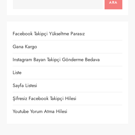
ARA
e
z
Facebook Takipçi Yükseltme Parasız
i
Gana Kargo
n
Instagram Bayan Takipçi Gönderme Bedava
m
Liste
e
Sayfa Listesi
s
Şifresiz Facebook Takipçi Hilesi
i
Youtube Yorum Atma Hilesi