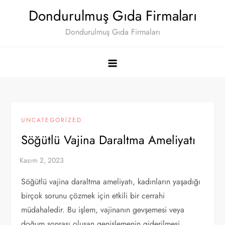
Skip
Dondurulmuş Gıda Firmaları
to
Dondurulmuş Gıda Firmaları
content
UNCATEGORIZED
Söğütlü Vajina Daraltma Ameliyatı
Söğütlü vajina daraltma ameliyatı, kadınların yaşadığı
birçok sorunu çözmek için etkili bir cerrahi
müdahaledir. Bu işlem, vajinanın gevşemesi veya
doğum sonrası oluşan genişlemenin giderilmesi