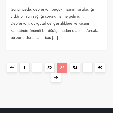
Günümüzde, depresyon birçok insanın karşılaştığı
ciddi bir ruh sağlığı sorunu haline gelmiştir.
Depresyon, duygusal dengesizliklere ve yaşam
kalitesinde önemli bir düşüşe neden olabilir. Ancak,
bu zorlu durumlarla baş […]
Y
Previous
Page
Page
Page
Page
Page
1
…
52
53
54
…
59
a
page
Next
page
z
ı