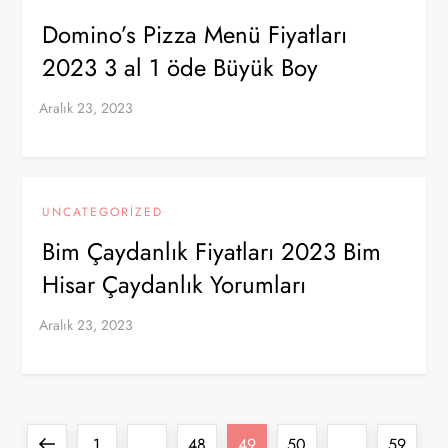
Domino’s Pizza Menü Fiyatları
2023 3 al 1 öde Büyük Boy
UNCATEGORIZED
Bim Çaydanlık Fiyatları 2023 Bim
Hisar Çaydanlık Yorumları
Y
Previous
Page
Page
Page
Page
Page
1
…
48
49
50
…
59